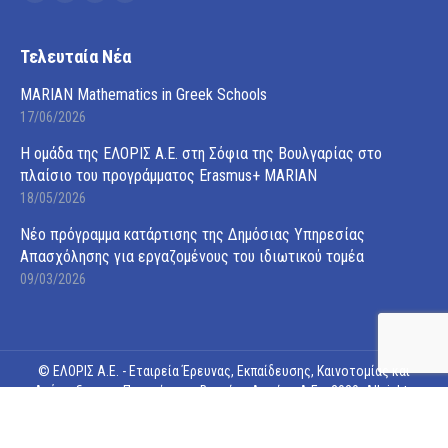
Facebook
Twitter
Linkedin
Instagram
page
page
page
page
opens
opens
opens
opens
Τελευταία Νέα
in
in
in
in
MARIAN Mathematics in Greek Schools
new
new
new
new
17/06/2026
window
window
window
window
Η ομάδα της ΕΛΟΡΙΣ Α.Ε. στη Σόφια της Βουλγαρίας στο
πλαίσιο του προγράμματος Erasmus+ MARIAN
18/05/2026
Νέο πρόγραμμα κατάρτισης της Δημόσιας Υπηρεσίας
Απασχόλησης για εργαζομένους του ιδιωτικού τομέα
09/03/2026
© ΕΛΟΡΙΣ Α.Ε. - Εταιρεία Έρευνας, Εκπαίδευσης, Καινοτομίας και
Ανάπτυξης της Περιφέρειας Βορείου Αιγαίου Α.Ε. - 2020. All rights
reserved.
Web Design
&
Web Development
by