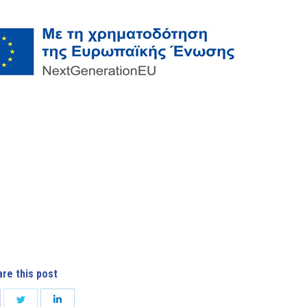
re this post
are
Share
Share