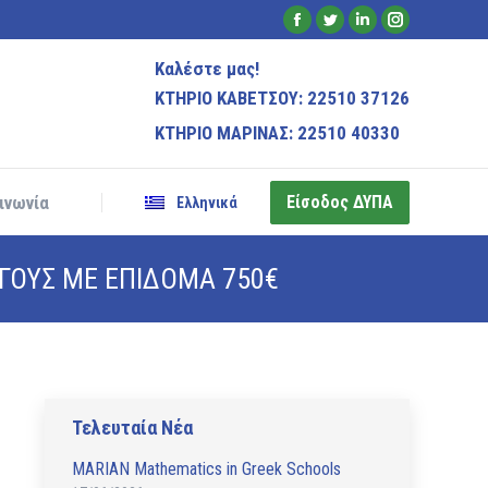
Είσοδος ΔΥΠΑ
Facebook
Twitter
Linkedin
Instagram
ινωνία
Ελληνικά
page
page
page
page
Καλέστε μας!
opens
opens
opens
opens
ΚΤΗΡΙΟ ΚΑΒΕΤΣΟΥ: 22510 37126
in
in
in
in
ΚΤΗΡΙΟ ΜΑΡΙΝΑΣ: 22510 40330
new
new
new
new
window
window
window
window
Είσοδος ΔΥΠΑ
ινωνία
Ελληνικά
ΓΟΥΣ ΜΕ ΕΠΙΔΟΜΑ 750€
Τελευταία Νέα
MARIAN Mathematics in Greek Schools