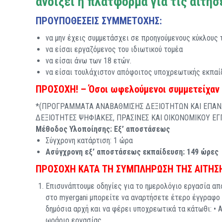
ανοίξει η πλατφόρμα για τις αιτήσ
ΠΡΟΥΠΟΘΕΣΕΙΣ ΣΥΜΜΕΤΟΧΗΣ:
να
μην έχεις συμμετάσχει σε προηγούμενους κύκλους
τ
να είσαι
εργαζόμενος του ιδιωτικού τομέα
να είσαι
άνω των 18 ετών
.
να είσαι τουλάχιστον
απόφοιτος υποχρεωτικής εκπαί
ΠΡΟΣΟΧΗ! – Όσοι ωφελούμενοι συμμετείχαν σ
*(ΠΡΟΓΡΑΜΜΑΤΑ ΑΝΑΒΑΘΜΙΣΗΣ ΔΕΞΙΟΤΗΤΩΝ ΚΑΙ ΕΠΑΝ
ΔΕΞΙΟΤΗΤΕΣ ΨΗΦΙΑΚΕΣ, ΠΡΑΣΙΝΕΣ ΚΑΙ ΟΙΚΟΝΟΜΙΚΟΥ Ε
Μέθοδος Υλοποίησης: Εξ’ αποστάσεως
Σύγχρονη κατάρτιση: 1 ώρα
Ασύγχρονη εξ’ αποστάσεως εκπαίδευση: 149 ώρες
ΠΡΟΣΟΧΗ ΚΑΤΑ ΤΗ ΣΥΜΠΛΗΡΩΣΗ ΤΗΣ ΑΙΤΗ
Επισυνάπτουμε οδηγίες για το ημερολόγιο εργασία απ
στο myergani μπορείτε να αναρτήσετε έτερο έγγραφο
δημόσια αρχή και να φέρει υποχρεωτικά τα κάτωθι: • 
ωράριο εργασίας.