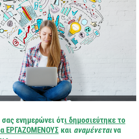
 σας ενημερώνει ότ
ι
δημοσιεύτηκε το
ια ΕΡΓΑΖΟΜΕΝΟΥΣ
και
αναμένεται
να