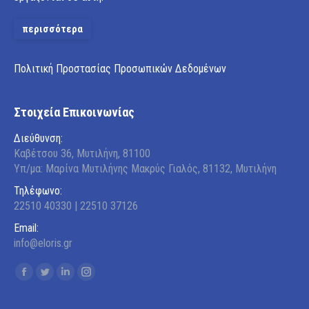
περισσότερα
Πολιτική Προστασίας Προσωπικών Δεδομένων
Στοιχεία Επικοινωνίας
Διεύθυνση:
Καβέτσου 36, Μυτιλήνη, 81100
Υπ/μα: Μαρίνα Μυτιλήνης Μακρύς Γιαλός, 81132, Μυτιλήνη
Τηλέφωνο:
22510 40330 | 22510 37126
Email:
info@eloris.gr
Find us on:
Facebook
Twitter
Linkedin
Instagram
page
page
page
page