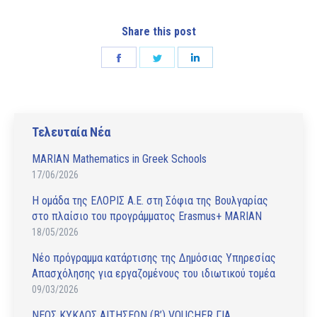
Share this post
Share
Share
Share
on
on
on
Facebook
Twitter
LinkedIn
Τελευταία Νέα
MARIAN Mathematics in Greek Schools
17/06/2026
Η ομάδα της ΕΛΟΡΙΣ Α.Ε. στη Σόφια της Βουλγαρίας
στο πλαίσιο του προγράμματος Erasmus+ MARIAN
18/05/2026
Νέο πρόγραμμα κατάρτισης της Δημόσιας Υπηρεσίας
Απασχόλησης για εργαζομένους του ιδιωτικού τομέα
09/03/2026
ΝΕΟΣ ΚΥΚΛΟΣ ΑΙΤΗΣΕΩΝ (Β’) VOUCHER ΓΙΑ