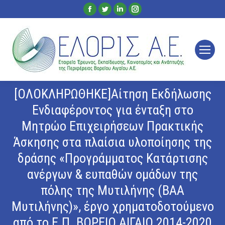
Facebook
Twitter
Linkedin
Instagram
page
page
page
page
opens
opens
opens
opens
in
in
in
in
new
new
new
new
window
window
window
window
[ΟΛΟΚΛΗΡΩΘΗΚΕ]Αίτηση Εκδήλωσης
Ενδιαφέροντος για ένταξη στο
Μητρώο Επιχειρήσεων Πρακτικής
Άσκησης στα πλαίσια υλοποίησης της
δράσης «Προγράμματος Κατάρτισης
ανέργων & ευπαθών ομάδων της
πόλης της Μυτιλήνης (ΒΑΑ
Μυτιλήνης)», έργο χρηματοδοτούμενο
από το Ε.Π. ΒΟΡΕΙΟ ΑΙΓΑΙΟ 2014-2020