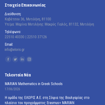
Στοιχεία Επικοινωνίας
Διεύθυνση:
Καβέτσου 36, Μυτιλήνη, 81100
Υπ/μα: Μαρίνα Μυτιλήνης Μακρύς Γιαλός, 81132, Μυτιλήνη
Τηλέφωνο:
22510 40330 | 22510 37126
Email:
info@eloris.gr
Find us on:
Facebook
Twitter
Linkedin
Instagram
page
page
page
page
opens
opens
opens
opens
Τελευταία Νέα
in
in
in
in
MARIAN Mathematics in Greek Schools
new
new
new
new
17/06/2026
window
window
window
window
Η ομάδα της ΕΛΟΡΙΣ Α.Ε. στη Σόφια της Βουλγαρίας στο
πλαίσιο του προγράμματος Erasmus+ MARIAN