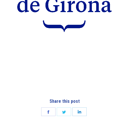
Share this post
Share
Share
Share
on
on
on