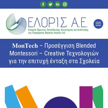
Facebook
Twitter
Linkedin
Instagram
page
page
page
page
opens
opens
opens
opens
in
in
in
in
new
new
new
new
window
window
window
window
𝐌𝐨𝐧𝐓𝐞𝐜𝐡 – Προσέγγιση Blended
Montessori – Creative Τεχνολογιών
για την επιτυχή ένταξη στα Σχολεία