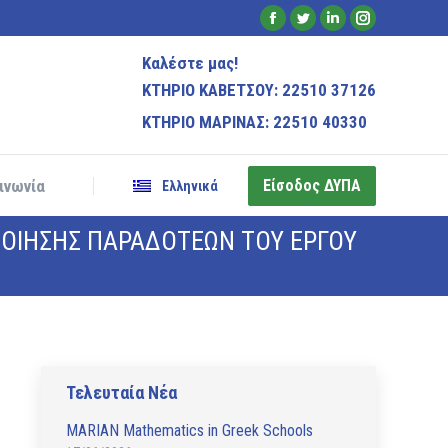
Είσοδος ΔΥΠΑ
Facebook
Twitter
Linkedin
Instagram
ινωνία
Ελληνικά
page
page
page
page
Καλέστε μας!
opens
opens
opens
opens
ΚΤΗΡΙΟ ΚΑΒΕΤΣΟΥ: 22510 37126
in
in
in
in
ΚΤΗΡΙΟ ΜΑΡΙΝΑΣ: 22510 40330
new
new
new
new
window
window
window
window
Είσοδος ΔΥΠΑ
ινωνία
Ελληνικά
ΟΙΗΣΗΣ ΠΑΡΑΔΟΤΕΩΝ ΤΟΥ ΕΡΓΟΥ
Τελευταία Νέα
MARIAN Mathematics in Greek Schools