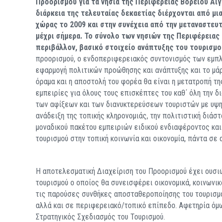
Προορισμού για τα νησιά της Περιφέρειας Βορείου Αιγ
διάρκεια της τελευταίας δεκαετίας διέρχονται από μι
χώρας το 2009 και στην συνέχεια από την μεταναστευτ
μέχρι σήμερα. Το σύνολο των νησιών της Περιφέρειας
περιβάλλον, βασικό στοιχείο ανάπτυξης του τουρισμο
προορισμού, ο ενδοπεριφερειακός συντονισμός των εμπλε
εφαρμογή πολιτικών προώθησης και ανάπτυξης και το μάρ
όραμα και η αποστολή του φορέα θα είναι η μετατροπή 
εμπειρίες για όλους τους επισκέπτες του καθ΄ όλη την δι
των αφίξεων και των διανυκτερεύσεων τουριστών με υψηλ
ανάδειξη της τοπικής κληρονομιάς, την πολιτιστική διάσ
μοναδικού πακέτου εμπειριών ειδικού ενδιαφέροντος κ
τουρισμού στην τοπική κοινωνία και οικονομία, πάντα σε 
Η αποτελεσματική Διαχείριση του Προορισμού έχει ουσι
τουρισμού ο οποίος θα συνεισφέρει οικονομικά, κοινωνικ
τις παρούσες συνθήκες αποσταθεροποίησης του τουρισμο
αλλά και σε περιφερειακό/τοπικό επίπεδο. Αφετηρία όμω
Στρατηγικός Σχεδιασμός του Τουρισμού.