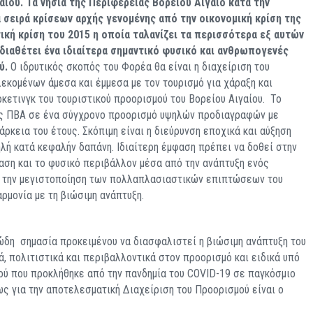
αίου. Τα νησιά της Περιφέρειας Βορείου Αιγαίο κατά την
α σειρά κρίσεων αρχής γενομένης από την οικονομική κρίση της
ική κρίση του 2015 η οποία ταλανίζει τα περισσότερα εξ αυτών
 διαθέτει ένα ιδιαίτερα σημαντικό φυσικό και ανθρωπογενές
ύ.
Ο ιδρυτικός σκοπός του Φορέα θα είναι η διαχείριση του
κομένων άμεσα και έμμεσα με τον τουρισμό για χάραξη και
κετινγκ του τουριστικού προορισμού του Βορείου Αιγαίου. Το
της ΠΒΑ σε ένα σύγχρονο προορισμό υψηλών προδιαγραφών με
άρκεια του έτους. Σκόπιμη είναι η διεύρυνση εποχικά και αύξηση
ή κατά κεφαλήν δαπάνη. Ιδιαίτερη έμφαση πρέπει να δοθεί στην
ταση και το φυσικό περιβάλλον μέσα από την ανάπτυξη ενός
αι την μεγιστοποίηση των πολλαπλασιαστικών επιπτώσεων του
αρμονία με τη βιώσιμη ανάπτυξη.
ώδη σημασία προκειμένου να διασφαλιστεί η βιώσιμη ανάπτυξη του
ά, πολιτιστικά και περιβαλλοντικά στον προορισμό και ειδικά υπό
ύ που προκλήθηκε από την πανδημία του COVID-19 σε παγκόσμιο
ς για την αποτελεσματική Διαχείριση του Προορισμού είναι ο