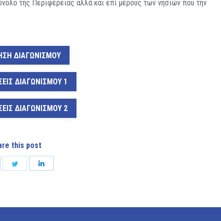
ύνολο της Περιφέρειας αλλά και επί μέρους των νησιών που την
ΣΗ ΔΙΑΓΩΝΙΣΜΟΥ
ΣΕΙΣ ΔΙΑΓΩΝΙΣΜΟΥ 1
ΣΕΙΣ ΔΙΑΓΩΝΙΣΜΟΥ 2
re this post
are
Share
Share
on
on
cebook
Twitter
LinkedIn