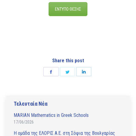
ΕΝΤΥΠΟ ΘΕΣΗΣ
Share this post
Share
Share
Share
on
on
on
Facebook
Twitter
LinkedIn
Τελευταία Νέα
MARIAN Mathematics in Greek Schools
17/06/2026
Η ομάδα της ΕΛΟΡΙΣ Α.Ε. στη Σόφια της Βουλγαρίας