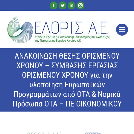
Facebook
Twitter
Linkedin
Instagram
page
page
page
page
opens
opens
opens
opens
in
in
in
in
new
new
new
new
window
window
window
window
ΑΝΑΚΟΙΝΩΣΗ ΘΕΣΗΣ ΟΡΙΣΜΕΝΟΥ
ΧΡΟΝΟΥ – ΣΥΜΒΑΣΗΣ ΕΡΓΑΣΙΑΣ
ΟΡΙΣΜΕΝΟΥ ΧΡΟΝΟΥ για την
υλοποίηση Ευρωπαϊκών
Προγραμμάτων από ΟΤΑ & Νομικά
Πρόσωπα ΟΤΑ – ΠΕ ΟΙΚΟΝΟΜΙΚΟΥ