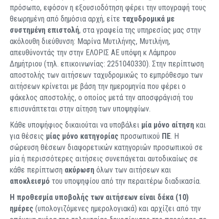
πρόσωπο, εφόσον η εξουσιοδότηση φέρει την υπογραφή τους
θεωρημένη από δημόσια αρχή, είτε
ταχυδρομικά
με
συστημένη επιστολή
, στα γραφεία της υπηρεσίας μας στην
ακόλουθη διεύθυνση: Μαρίνα Μυτιλήνης, Μυτιλήνη,
απευθύνοντάς την στην ΕΛΟΡΙΣ ΑΕ υπόψη κ Λάμπρου
Δημήτριου (τηλ. επικοινωνίας: 2251040330). Στην περίπτωση
αποστολής των αιτήσεων ταχυδρομικώς το εμπρόθεσμο των
αιτήσεων κρίνεται με βάση την ημερομηνία που φέρει ο
φάκελος αποστολής, ο οποίος μετά την αποσφράγισή του
επισυνάπτεται στην αίτηση των υποψηφίων.
Κάθε υποψήφιος δικαιούται να υποβάλει
μία μόνο αίτηση
και
για θέσεις
μίας μόνο κατηγορίας
προσωπικού
ΠΕ
. Η
σώρευση θέσεων διαφορετικών κατηγοριών προσωπικού σε
μία ή περισσότερες αιτήσεις συνεπάγεται αυτοδικαίως σε
κάθε περίπτωση
ακύρωση
όλων των αιτήσεων και
αποκλεισμό
του υποψηφίου από την περαιτέρω διαδικασία.
Η προθεσμία υποβολής των αιτήσεων είναι
δέκα (10)
ημέρες
(υπολογιζόμενες ημερολογιακά)
και αρχίζει από την