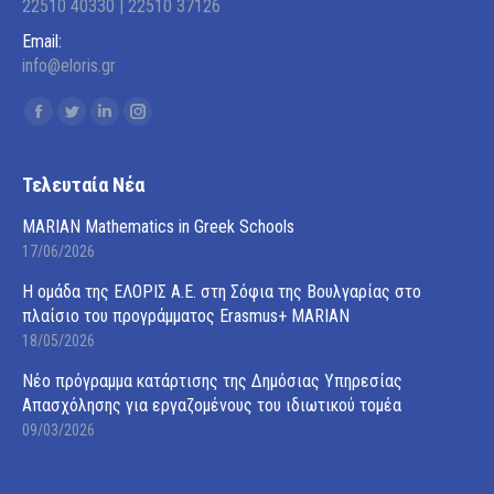
22510 40330 | 22510 37126
Email:
info@eloris.gr
Find us on:
Facebook
Twitter
Linkedin
Instagram
page
page
page
page
opens
opens
opens
opens
Τελευταία Νέα
in
in
in
in
MARIAN Mathematics in Greek Schools
new
new
new
new
17/06/2026
window
window
window
window
Η ομάδα της ΕΛΟΡΙΣ Α.Ε. στη Σόφια της Βουλγαρίας στο
πλαίσιο του προγράμματος Erasmus+ MARIAN
18/05/2026
Νέο πρόγραμμα κατάρτισης της Δημόσιας Υπηρεσίας
Απασχόλησης για εργαζομένους του ιδιωτικού τομέα
09/03/2026