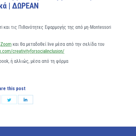
κά | ΔΩΡΕΑΝ
 και τις Πιθανότητες Εφαρμογής της από μη-Montessori
ο
Zoom
και θα μεταδοθεί live μέσα από την σελίδα του
com/creativityforsocialinclusion/
ook, ή αλλιώς, μέσα από τη φόρμα
re this post
are
Share
Share
on
on
cebook
Twitter
LinkedIn