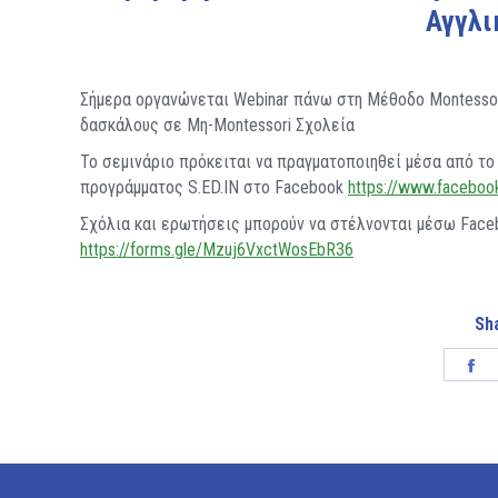
Αγγλι
Σήμερα οργανώνεται Webinar πάνω στη Μέθοδο Montessori
δασκάλους σε Μη-Montessori Σχολεία
Το σεμινάριο πρόκειται να πραγματοποιηθεί μέσα από τ
προγράμματος S.ED.IN στο Facebook
https://www.facebook.
Σχόλια και ερωτήσεις μπορούν να στέλνονται μέσω Faceb
https://forms.gle/Mzuj6VxctWosEbR36
Sha
Sh
on
Fa