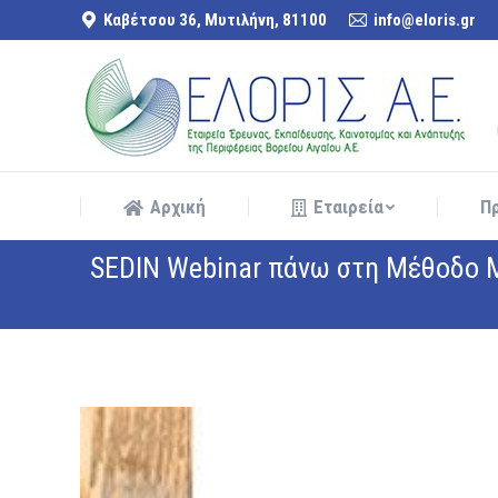
Καβέτσου 36, Μυτιλήνη, 81100
info@eloris.gr
Αρχική
Εταιρεία
Π
Αρχική
Εταιρεία
Π
SEDIN Webinar πάνω στη Μέθοδο M