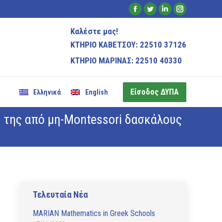
Είσοδος ΔΥΠΑ
Facebook
Twitter
Linkedin
Instagram
Ελληνικά
English
page
page
page
page
Καλέστε μας!
opens
opens
opens
opens
ΚΤΗΡΙΟ ΚΑΒΕΤΣΟΥ: 22510 37126
in
in
in
in
ΚΤΗΡΙΟ ΜΑΡΙΝΑΣ: 22510 40330
new
new
new
new
window
window
window
window
Είσοδος ΔΥΠΑ
Ελληνικά
English
 της από μη-Montessori δασκάλους
Τελευταία Νέα
MARIAN Mathematics in Greek Schools