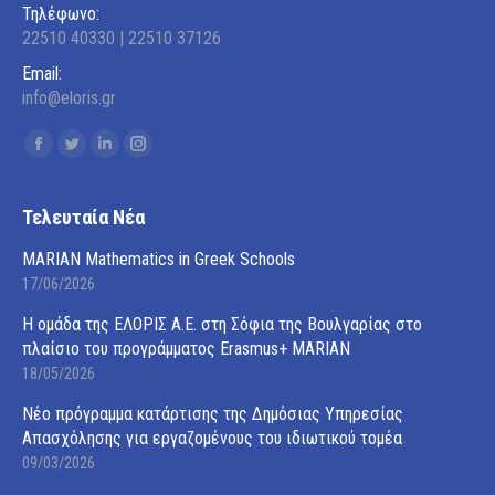
Τηλέφωνο:
22510 40330 | 22510 37126
Email:
info@eloris.gr
Find us on:
Facebook
Twitter
Linkedin
Instagram
page
page
page
page
opens
opens
opens
opens
Τελευταία Νέα
in
in
in
in
MARIAN Mathematics in Greek Schools
new
new
new
new
17/06/2026
window
window
window
window
Η ομάδα της ΕΛΟΡΙΣ Α.Ε. στη Σόφια της Βουλγαρίας στο
πλαίσιο του προγράμματος Erasmus+ MARIAN
18/05/2026
Νέο πρόγραμμα κατάρτισης της Δημόσιας Υπηρεσίας
Απασχόλησης για εργαζομένους του ιδιωτικού τομέα
09/03/2026