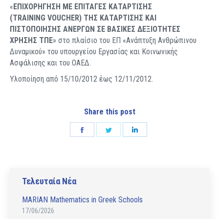
«
ΕΠΙΧΟΡΗΓΗΣΗ ΜΕ ΕΠΙΤΑΓΕΣ ΚΑΤΑΡΤΙΣΗΣ
(TRAINING
VOUCHER) ΤΗΣ ΚΑΤΑΡΤΙΣΗΣ ΚΑΙ
ΠΙΣΤΟΠΟΙΗΣΗΣ ΑΝΕΡΓΩΝ ΣΕ ΒΑΣΙΚΕΣ ΔΕΞΙΟΤΗΤΕΣ
ΧΡΗΣΗΣ ΤΠΕ
» στο πλαίσιο του ΕΠ «Ανάπτυξη Ανθρώπινου
Δυναμικού» του υπουργείου Εργασίας και Κοινωνικής
Ασφάλισης και του ΟΑΕΔ.
Υλοποίηση από 15/10/2012 έως 12/11/2012.
Share this post
Share
Share
Share
on
on
on
Facebook
Twitter
LinkedIn
Τελευταία Νέα
MARIAN Mathematics in Greek Schools
17/06/2026