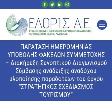
Facebook
Twitter
Linkedin
Instagram
page
page
page
page
opens
opens
opens
opens
in
in
in
in
new
new
new
new
window
window
window
window
ΠΑΡΑΤΑΣΗ ΗΜΕΡΟΜΗΝΙΑΣ
ΥΠΟΒΟΛΗΣ ΦΑΚΕΛΩΝ ΣΥΜΜΕΤΟΧΗΣ
– Διακήρυξη Συνοπτικού Διαγωνισμού
Σύμβασης ανάδειξης αναδόχου
υλοποίησης παραδοτέων του έργου
“ΣΤΡΑΤΗΓΙΚΟΣ ΣΧΕΔΙΑΣΜΟΣ
ΤΟΥΡΙΣΜΟΥ”