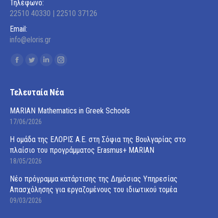
Τηλέφωνο:
22510 40330 | 22510 37126
Email:
info@eloris.gr
Find us on:
Facebook
Twitter
Linkedin
Instagram
page
page
page
page
opens
opens
opens
opens
Τελευταία Νέα
in
in
in
in
MARIAN Mathematics in Greek Schools
new
new
new
new
17/06/2026
window
window
window
window
Η ομάδα της ΕΛΟΡΙΣ Α.Ε. στη Σόφια της Βουλγαρίας στο
πλαίσιο του προγράμματος Erasmus+ MARIAN
18/05/2026
Νέο πρόγραμμα κατάρτισης της Δημόσιας Υπηρεσίας
Απασχόλησης για εργαζομένους του ιδιωτικού τομέα
09/03/2026