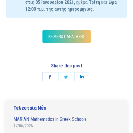
στις 05 Ιανουαρίου 2021,
ημέρα
Τρίτη
και
ώρα
12:00 π.μ. της αυτής ημερομηνίας.
ΚΕΙΜΕΝΟ ΠΑΡΑΤΑΣΗΣ
Share this post
Share
Share
Share
on
on
on
Facebook
Twitter
LinkedIn
Τελευταία Νέα
MARIAN Mathematics in Greek Schools
17/06/2026