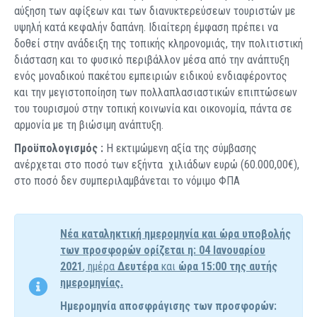
αύξηση των αφίξεων και των διανυκτερεύσεων τουριστών με
υψηλή κατά κεφαλήν δαπάνη. Ιδιαίτερη έμφαση πρέπει να
δοθεί στην ανάδειξη της τοπικής κληρονομιάς, την πολιτιστική
διάσταση και το φυσικό περιβάλλον μέσα από την ανάπτυξη
ενός μοναδικού πακέτου εμπειριών ειδικού ενδιαφέροντος
και την μεγιστοποίηση των πολλαπλασιαστικών επιπτώσεων
του τουρισμού στην τοπική κοινωνία και οικονομία, πάντα σε
αρμονία με τη βιώσιμη ανάπτυξη.
Προϋπολογισμός :
Η εκτιμώμενη αξία της σύμβασης
ανέρχεται στο ποσό των εξήντα χιλιάδων ευρώ (60.000,00€),
στο ποσό δεν συμπεριλαμβάνεται το νόμιμο ΦΠΑ
Νέα καταληκτική ημερομηνία και ώρα υποβολής
των προσφορών ορίζεται η: 04 Ιανουαρίου
2021
, ημέρα
Δευτέρα
και
ώρα 15:00 της αυτής
ημερομηνίας.
Ημερομηνία αποσφράγισης των προσφορών: