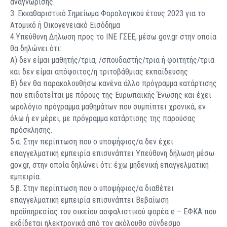
αναγνώρισης.
3. Εκκαθαριστικό Σημείωμα Φορολογικού έτους 2023 για το
Ατομικό ή Οικογενειακό Εισόδημα
4.Υπεύθυνη Δήλωση προς το ΙΝΕ ΓΣΕΕ, μέσω gov.gr στην οποία
θα δηλώνει ότι:
Α) δεν είμαι μαθητής/τρια, /σπουδαστής/τρια ή φοιτητής/τρια
και δεν είμαι απόφοιτος/η τριτοβάθμιας εκπαίδευσης
Β) δεν θα παρακολουθήσω κανένα άλλο πρόγραμμα κατάρτισης
που επιδοτείται με πόρους της Ευρωπαϊκής Ένωσης και έχει
ωρολόγιο πρόγραμμα μαθημάτων που συμπίπτει χρονικά, εν
όλω ή εν μέρει, με πρόγραμμα κατάρτισης της παρούσας
πρόσκλησης.
5.α. Στην περίπτωση που ο υποψήφιος/α δεν έχει
επαγγελματική εμπειρία επισυνάπτει Υπεύθυνη δήλωση μέσω
gov.gr, στην οποία δηλώνει ότι: έχω μηδενική επαγγελματική
εμπειρία.
5.β. Στην περίπτωση που ο υποψήφιος/α διαθέτει
επαγγελματική εμπειρία επισυνάπτει Βεβαίωση
προϋπηρεσίας του οικείου ασφαλιστικού φορέα e – ΕΦΚΑ που
εκδίδεται ηλεκτρονικά από τον ακόλουθο σύνδεσμο