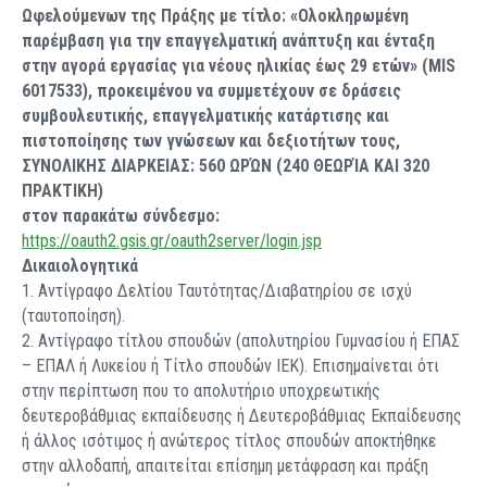
Ωφελούμενων της Πράξης με τίτλο: «Ολοκληρωμένη
παρέμβαση για την επαγγελματική ανάπτυξη και ένταξη
στην αγορά εργασίας για νέους ηλικίας έως 29 ετών» (MIS
6017533), προκειμένου να συμμετέχουν σε δράσεις
συμβουλευτικής, επαγγελματικής κατάρτισης και
πιστοποίησης των γνώσεων και δεξιοτήτων τους,
ΣΥΝΟΛΙΚΗΣ ΔΙΑΡΚΕΙΑΣ: 560 ΩΡΏΝ (240 ΘΕΩΡΊΑ ΚΑΙ 320
ΠΡΑΚΤΙΚΗ)
στον παρακάτω σύνδεσμο:
https://oauth2.gsis.gr/oauth2server/login.jsp
Δικαιολογητικά
1. Αντίγραφο Δελτίου Ταυτότητας/Διαβατηρίου σε ισχύ
(ταυτοποίηση).
2. Αντίγραφο τίτλου σπουδών (απολυτηρίου Γυμνασίου ή ΕΠΑΣ
– ΕΠΑΛ ή Λυκείου ή Τίτλο σπουδών ΙΕΚ). Επισημαίνεται ότι
στην περίπτωση που το απολυτήριο υποχρεωτικής
δευτεροβάθμιας εκπαίδευσης ή Δευτεροβάθμιας Εκπαίδευσης
ή άλλος ισότιμος ή ανώτερος τίτλος σπουδών αποκτήθηκε
στην αλλοδαπή, απαιτείται επίσημη μετάφραση και πράξη