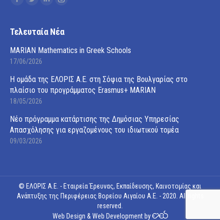
Facebook
Twitter
Linkedin
Instagram
page
page
page
page
opens
opens
opens
opens
Τελευταία Νέα
in
in
in
in
MARIAN Mathematics in Greek Schools
new
new
new
new
17/06/2026
window
window
window
window
Η ομάδα της ΕΛΟΡΙΣ Α.Ε. στη Σόφια της Βουλγαρίας στο
πλαίσιο του προγράμματος Erasmus+ MARIAN
18/05/2026
Νέο πρόγραμμα κατάρτισης της Δημόσιας Υπηρεσίας
Απασχόλησης για εργαζομένους του ιδιωτικού τομέα
09/03/2026
© ΕΛΟΡΙΣ Α.Ε. - Εταιρεία Έρευνας, Εκπαίδευσης, Καινοτομίας και
Ανάπτυξης της Περιφέρειας Βορείου Αιγαίου Α.Ε. - 2020. All rights
reserved.
Web Design
&
Web Development
by