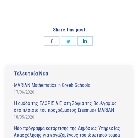
Share this post
Share
Share
Share
on
on
on
Facebook
Twitter
LinkedIn
Τελευταία Νέα
MARIAN Mathematics in Greek Schools
17/06/2026
Η ομάδα της ΕΛΟΡΙΣ Α.Ε. στη Σόφια της Βουλγαρίας
στο πλαίσιο του προγράμματος Erasmus+ MARIAN
18/05/2026
Νέο πρόγραμμα κατάρτισης της Δημόσιας Υπηρεσίας
Απασχόλησης για εργαζομένους του ιδιωτικού τομέα