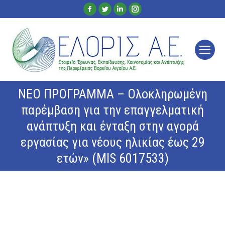
Facebook
Twitter
Linkedin
Instagram
page
page
page
page
opens
opens
opens
opens
in
in
in
in
new
new
new
new
window
window
window
window
ΝΕΟ ΠΡΟΓΡΑΜΜΑ – Ολοκληρωμένη
παρέμβαση για την επαγγελματική
ανάπτυξη και ένταξη στην αγορά
εργασίας για νέους ηλικίας έως 29
ετών» (MIS 6017533)