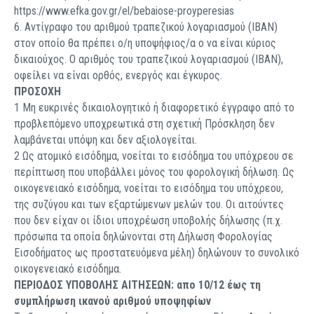
https://www.efka.gov.gr/el/bebaiose-proyperesias
6. Αντίγραφο του αριθμού τραπεζικού λογαριασμού (IBAN)
στον οποίο θα πρέπει ο/η υποψήφιος/α ο να είναι κύριος
δικαιούχος. Ο αριθμός του τραπεζικού λογαριασμού (IBAN),
οφείλει να είναι ορθός, ενεργός και έγκυρος.
ΠΡΟΣΟΧΗ
1 Μη ευκρινές δικαιολογητικό ή διαφορετικό έγγραφο από το
προβλεπόμενο υποχρεωτικά στη σχετική Πρόσκληση δεν
λαμβάνεται υπόψη και δεν αξιολογείται.
2 Ως ατομικό εισόδημα, νοείται το εισόδημα του υπόχρεου σε
περίπτωση που υποβάλλει μόνος του φορολογική δήλωση. Ως
οικογενειακό εισόδημα, νοείται το εισόδημα του υπόχρεου,
της συζύγου και των εξαρτώμενων μελών του. Οι αιτούντες
που δεν είχαν οι ίδιοι υποχρέωση υποβολής δήλωσης (π.χ.
πρόσωπα τα οποία δηλώνονται στη Δήλωση Φορολογίας
Εισοδήματος ως προστατευόμενα μέλη) δηλώνουν το συνολικό
οικογενειακό εισόδημα.
ΠΕΡΙΟΔΟΣ ΥΠΟΒΟΛΗΣ ΑΙΤΗΣΕΩΝ: απο 10/12 έως τη
συμπλήρωση ικανού αριθμού υποψηφίων