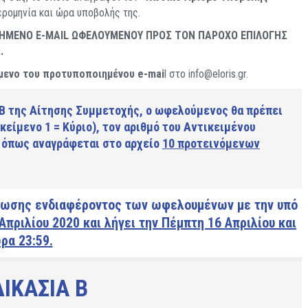
μερομηνία και ώρα υποβολής της.
ΗΜΕΝΟ Ε-MAIL ΩΦΕΛΟΥΜΕΝΟΥ ΠΡΟΣ ΤΟΝ ΠΑΡΟΧΟ ΕΠΙΛΟΓΗΣ
.
μενο του προτυποποιημένου e-mai
l στo info@eloris.gr.
Β
της Αίτησης Συμμετοχής, ο ωφελούμενος θα πρέπει
κείμενο 1 = Κύριο), τον αριθμό του Αντικειμένου
, όπως αναγράφεται στο αρχείο
10 προτεινόμενων
λωσης ενδιαφέροντος των ωφελουμένων με την υπό
Απριλίου 2020 και λήγει την Πέμπτη 16 Απριλίου και
ρα 23:59.
ΙΚΑΣΙΑ Β