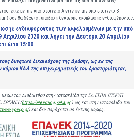
 να επιλέξει υποχρεωτικά μία από τις δύο διαδικασίες.
ς, είτε με την υπό στοιχείο Α είτε με την υπό στοιχείο Β
eka.gr ) δεν θα δέχεται υποβολή δεύτερης εκδήλωσης ενδιαφέροντος.
λωσης ενδιαφέροντος των ωφελουμένων με την υπό
 Απριλίου 2020 και λήγει την Δευτέρα 20 Απριλίου
και ώρα 15:00.
ους δυνητικά δικαιούχους της Δράσης, ως εκ της
υ κύριου ΚΑΔ της επιχειρηματικής του δραστηριότητας,
ι μέσω του Διαδικτύου στην ιστοσελίδα της ΕΔ ΕΣΠΑ ΥΠΕΚΥΠ
Σ. ΕΡΓΑΝΗ (
https://elearning.yeka.gr
) ως και στην ιστοσελίδα του
//www.ypakp.gr
) και δεν παρέχεται σε έντυπη μορφή.