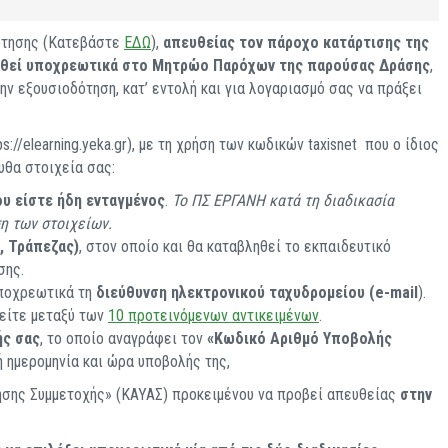
ότησης (Κατεβάστε
ΕΔΩ
),
απευθείας τον πάροχο κατάρτισης της
ηφθεί υποχρεωτικά στο Μητρώο Παρόχων της παρούσας Δράσης
,
ν εξουσιοδότηση, κατ’ εντολή και για λογαριασμό σας να πράξει
//elearning.yeka.gr), με τη χρήση των κωδικών taxisnet που ο ίδιος
υθα στοιχεία σας:
ου είστε ήδη ενταγμένος
.
Το ΠΣ ΕΡΓΑΝΗ κατά τη διαδικασία
η των στοιχείων.
, Τράπεζας)
, στον οποίο και θα καταβληθεί το εκπαιδευτικό
σης.
ποχρεωτικά τη
διεύθυνση ηλεκτρονικού ταχυδρομείου (e-mail
).
είτε μεταξύ των
1
0 προτεινόμενων αντικειμένων
.
ής σας
, το οποίο αναγράφει τον
«Κωδικό Αριθμό Υποβολής
βή ημερομηνία και ώρα υποβολής της,
ησης Συμμετοχής» (ΚΑΥΑΣ) προκειμένου να προβεί απευθείας
στην