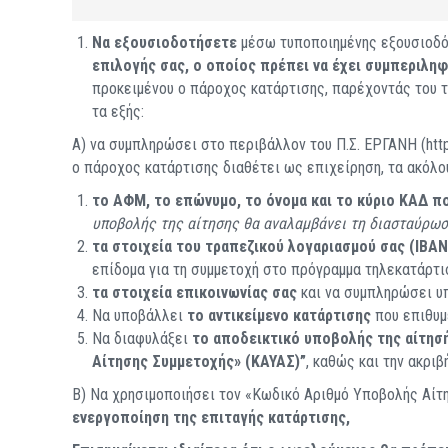
Nα εξουσιοδοτήσετε
μέσω τυποποιημένης εξουσιοδ
επιλογής σας, ο οποίος πρέπει να έχει συμπεριλ
προκειμένου ο πάροχος κατάρτισης, παρέχοντάς του τη
τα εξής:
Α) να συμπληρώσει στο περιβάλλον του Π.Σ. ΕΡΓΑΝΗ (https:
ο πάροχος κατάρτισης διαθέτει ως επιχείρηση, τα ακόλο
το ΑΦΜ, το επώνυμο, το όνομα και το κύριο ΚΑΔ π
υποβολής της αίτησης θα αναλαμβάνει τη διασταύρωσ
τα στοιχεία του τραπεζικού λογαριασμού σας (IBAN
επίδομα για τη συμμετοχή στο πρόγραμμα τηλεκατάρτι
τα στοιχεία επικοινωνίας σας
και να συμπληρώσει υ
Να υποβάλλει
το αντικείμενο κατάρτισης
που επιθυμ
Να διαφυλάξει
το αποδεικτικό υποβολής της αίτησ
Αίτησης Συμμετοχής» (ΚΑΥΑΣ)”
, καθώς και την ακρι
Β) Να χρησιμοποιήσει τον «Κωδικό Αριθμό Υποβολής Αίτ
ενεργοποίηση της επιταγής κατάρτισης,