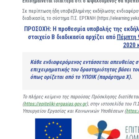
Επισημαίνεται ιδιαίτερα ότι ο ωφελούμενος θα πρέπει
Σε περίπτωση ήδη υποβεβλημένης εκδήλωσης ενδιαφέροντο
διαδικασία, το σύστημα Π.Σ. ΕΡΓΑΝΗ (https://elearning.y
ΠΡΟΣΟΧΉ: Η προθεσμία υποβολής της εκδή
στοιχείο Β διαδικασία αρχίζει από
Πέμπτη 9
2020 
Κάθε ενδιαφερόμενος εντάσσεται απευθείας στ
επιχειρηματικής του δραστηριότητας βάσει το
όπως ορίζεται από το ΥΠΟΙΚ (παράρτημα Χ).
Το πλήρες κείμενο της παρούσας Πρόσκλησης διατίθετα
(
https://epiteliki-ergasias.gov.gr
), στην ιστοσελίδα του Π.
Υπουργείου Εργασίας και Κοινωνικών Υποθέσεων (
https: