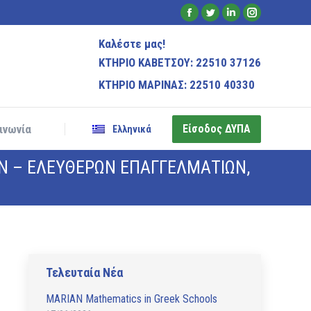
Είσοδος ΔΥΠΑ
Facebook
Twitter
Linkedin
Instagram
ινωνία
Ελληνικά
page
page
page
page
Καλέστε μας!
opens
opens
opens
opens
ΚΤΗΡΙΟ ΚΑΒΕΤΣΟΥ: 22510 37126
in
in
in
in
ΚΤΗΡΙΟ ΜΑΡΙΝΑΣ: 22510 40330
new
new
new
new
window
window
window
window
Είσοδος ΔΥΠΑ
ινωνία
Ελληνικά
ΩΝ – ΕΛΕΥΘΕΡΩΝ ΕΠΑΓΓΕΛΜΑΤΙΩΝ,
Τελευταία Νέα
MARIAN Mathematics in Greek Schools