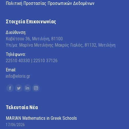
Πολιτική Προστασίας Προσωπικών Δεδομένων
Στοιχεία Επικοινωνίας
Διεύθυνση:
Καβέτσου 36, Μυτιλήνη, 81100
Υπ/μα: Μαρίνα Μυτιλήνης Μακρύς Γιαλός, 81132, Μυτιλήνη
Τηλέφωνο:
22510 40330 | 22510 37126
Email:
info@eloris.gr
Find us on:
Facebook
Twitter
Linkedin
Instagram
page
page
page
page
opens
opens
opens
opens
Τελευταία Νέα
in
in
in
in
MARIAN Mathematics in Greek Schools
new
new
new
new
17/06/2026